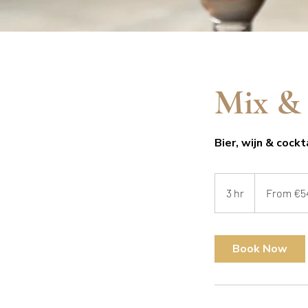
Mix & 
Bier, wijn & cock
From
54.95
3 hr
3
From €5
euros
h
r
Book Now