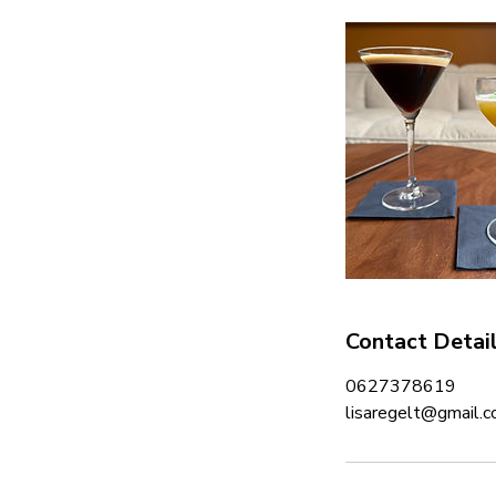
Contact Detai
0627378619
lisaregelt@gmail.