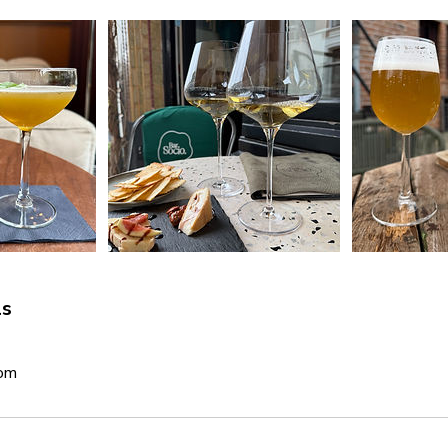
ls
com