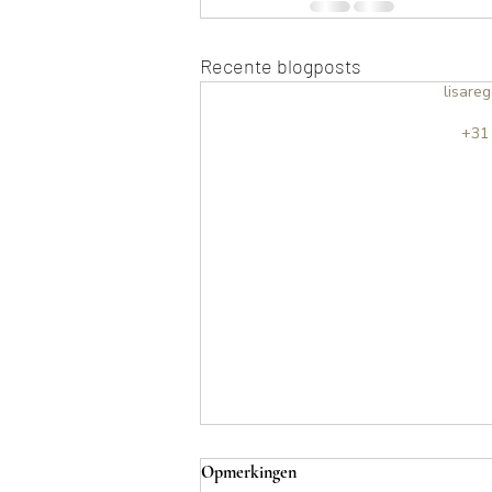
Recente blogposts
lisare
+31
Opmerkingen