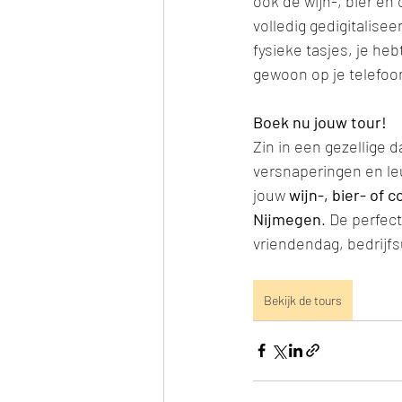
ook de wijn-, bier en 
volledig gedigitalise
fysieke tasjes, je heb
gewoon op je telefoo
Boek nu jouw tour!
Zin in een gezellige d
versnaperingen en le
jouw 
wijn-, bier- of c
Nijmegen
. De perfect
vriendendag, bedrijfsu
Bekijk de tours