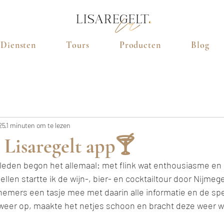
Diensten
Tours
Producten
Blog
25
1 minuten om te lezen
 Lisaregelt app🍸
eleden begon het allemaal: met flink wat enthousiasme en l
llen startte ik de wijn-, bier- en cocktailtour door Nijmeg
emers een tasje mee met daarin alle informatie en de spel
 weer op, maakte het netjes schoon en bracht deze weer w