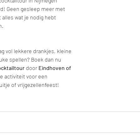
cocktailtour in Nijmegen 
erd! Geen gesleep meer met 
t alles wat je nodig hebt 
n.
ag vol lekkere drankjes, kleine 
uke spellen? Boek dan nu 
ocktailtour
 door 
Eindhoven of 
e activiteit voor een 
itje of vrijgezellenfeest!