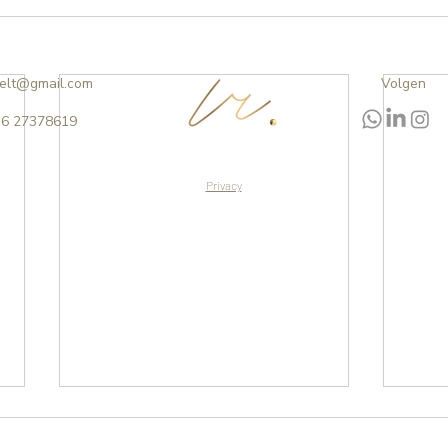
gelt@gmail.com
Volgen
 6 27378619
Privacy