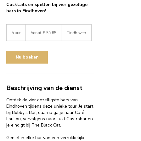
Cocktails en spellen bij vier gezellige
bars in Eindhoven!
Vanaf
59,95
4 uur
4
Vanaf € 59,95
Eindhoven
euro
u
u
r
Nu boeken
Beschrijving van de dienst
Ontdek de vier gezelligste bars van
Eindhoven tijdens deze unieke tour! Je start
bij Bobby's Bar, daarna ga je naar Café
LouLou, vervolgens naar Luzt Gastrobar en
je eindigt bij The Black Cat.
Geniet in elke bar van een verrukkelijke