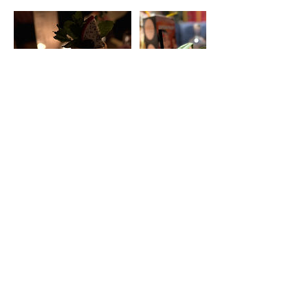
Contactgegevens
0627378619
lisaregelt@gmail.com
lisaregelt@gmail.com